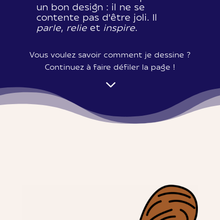
un bon design : il ne se
contente pas d'être joli. Il
parle
,
relie
et
inspire
.
Vous voulez savoir comment je dessine ?
Continuez à faire défiler la page !
3